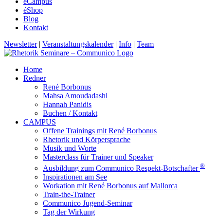
éCampus
éShop
Blog
Kontakt
Newsletter
|
Veranstaltungskalender
|
Info
|
Team
Home
Redner
René Borbonus
Mahsa Amoudadashi
Hannah Panidis
Buchen / Kontakt
CAMPUS
Offene Trainings mit René Borbonus
Rhetorik und Körpersprache
Musik und Worte
Masterclass für Trainer und Speaker
®
Ausbildung zum Communico Respekt-Botschafter
Inspirationen am See
Workation mit René Borbonus auf Mallorca
Train-the-Trainer
Communico Jugend-Seminar
Tag der Wirkung