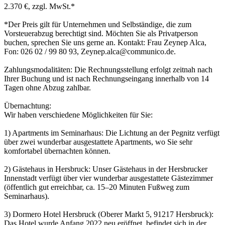
2.370 €, zzgl. MwSt.*
*Der Preis gilt für Unternehmen und Selbständige, die zum
Vorsteuerabzug berechtigt sind. Möchten Sie als Privatperson
buchen, sprechen Sie uns gerne an. Kontakt: Frau Zeynep Alca,
Fon: 026 02 / 99 80 93, Zeynep.alca@communico.de.
Zahlungsmodalitäten: Die Rechnungsstellung erfolgt zeitnah nach
Ihrer Buchung und ist nach Rechnungseingang innerhalb von 14
Tagen ohne Abzug zahlbar.
Übernachtung:
Wir haben verschiedene Möglichkeiten für Sie:
1) Apartments im Seminarhaus: Die Lichtung an der Pegnitz verfügt
über zwei wunderbar ausgestattete Apartments, wo Sie sehr
komfortabel übernachten können.
2) Gästehaus in Hersbruck: Unser Gästehaus in der Hersbrucker
Innenstadt verfügt über vier wunderbar ausgestattete Gästezimmer
(öffentlich gut erreichbar, ca. 15–20 Minuten Fußweg zum
Seminarhaus).
3) Dormero Hotel Hersbruck (Oberer Markt 5, 91217 Hersbruck):
Das Hotel wurde Anfang 2022 neu eröffnet, befindet sich in der